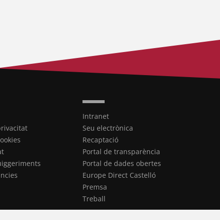
Intranet
privacitat
Seu electrònica
cookies
Recaptació
at
Portal de transparència
uiggeriments
Portal de dades obertes
ncies
Europe Direct Castelló
Premsa
Treball