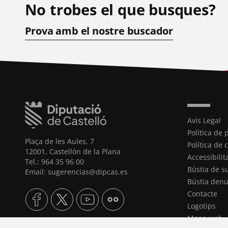
No trobes el que busques?
Prova amb el nostre buscador
Avís Legal
Política de 
Plaça de les Aules, 7
Política de 
12001, Castellón de la Plana
Accessibilit
Tel.: 964 35 96 00
Bústia de s
Email: sugerencias@dipcas.es
Bústia denu
Contacte
Logotips
Mapa web