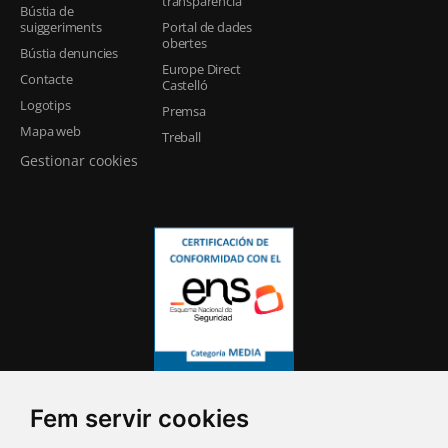
transparència
Bústia de
suiggeriments
Portal de dades
obertes
Bústia denuncies
Europe Direct
Contacte
Castelló
Logotips
Premsa
Mapa web
Treball
Gestionar cookies
Fem servir cookies